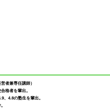
経営者兼専任講師）
校合格者を輩出。
.9、4.8の塾生を輩出。
学。