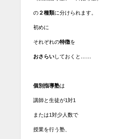
の
２種類
に分けられます。
初めに
それぞれの
特徴
を
おさらい
しておくと……
個別指導塾
は
講師と生徒が1対1
または1対少人数で
授業を行う塾、