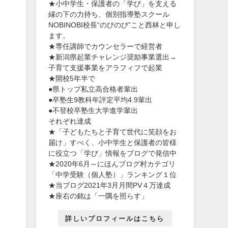
★小中学生・保護者の「学び」を支える
縁の下の力持ち、個別指導塾スクール
NOBINOBI校長“のびのび”こと西林と申し
ます。
★専任講師でカウンセラーで経営者
★新潟県起業チャレンジ奨励事業選出→
子育て支援事業をアラフィフで起業
★開校5年半で
●県トップ私立高合格者輩出
●卒塾生9教科年評定平均4.9輩出
●不登校卒塾生大学進学輩出
それぞれ達成
★「子どもたちと子育て世代に笑顔をお
届け」すべく、小中学生と保護者の皆様
に役立つ「学び」情報をブログで発信中
★2020年6月～にほんブログ村カテゴリ
「中学受験（個人塾）」ランキング１位
★当ブログ2021年3月月間PV４万達成
★座右の銘は「一隅を照らす」
詳しいプロフィールはこちら