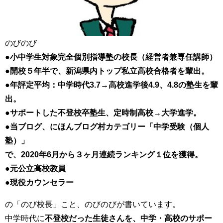
のびのび
●小中学生対象完全個別指導塾の校長（経営者兼専任講師）
●開校５年半で、新潟県内トップ私立高校合格者を輩出。
●年評定平均：中学時代3.7→高校進学後4.9、4.8の塾生を輩
出。
●サポートした不登校卒塾生、定時制高校→大学進学。
●当ブログ、にほんブログ村カテゴリー「中学受験（個人
塾）」
で、2020年6月から３ヶ月連続ランキング１位を獲得。
●元公立高校教員
●現役カウンセラー
の「のび校長」こと、のびのびが書いています。
中学時代に
不登校だった生徒さんを、中学・高校のサポー