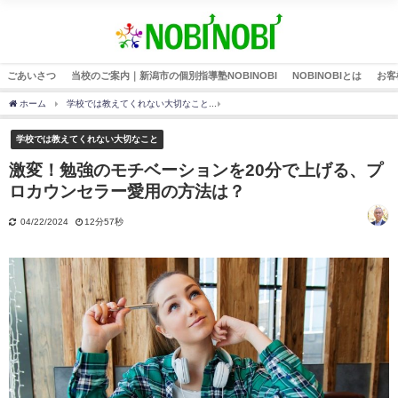
ごあいさつ
当校のご案内｜新潟市の個別指導塾NOBINOBI
NOBINOBIとは
お客
ホーム
学校では教えてくれない大切なこと
激変！勉強のモチベーションを20分で上
学校では教えてくれない大切なこと
激変！勉強のモチベーションを20分で上げる、プ
ロカウンセラー愛用の方法は？
04/22/2024
12分57秒