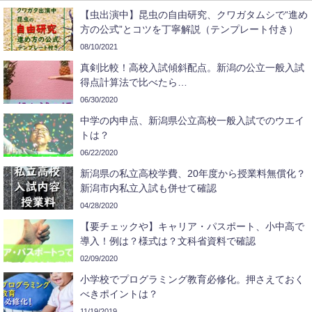
【虫出演中】昆虫の自由研究、クワガタムシで“進め
方の公式”とコツを丁寧解説（テンプレート付き）
08/10/2021
真剣比較！高校入試傾斜配点。新潟の公立一般入試
得点計算法で比べたら…
06/30/2020
中学の内申点、新潟県公立高校一般入試でのウエイ
トは？
06/22/2020
新潟県の私立高校学費、20年度から授業料無償化？
新潟市内私立入試も併せて確認
04/28/2020
【要チェックや】キャリア・パスポート、小中高で
導入！例は？様式は？文科省資料で確認
02/09/2020
小学校でプログラミング教育必修化。押さえておく
べきポイントは？
11/19/2019