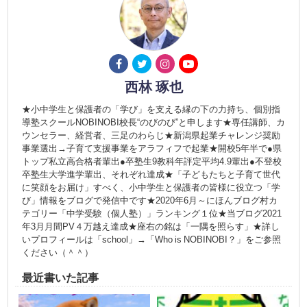
西林 琢也
★小中学生と保護者の「学び」を支える縁の下の力持ち、個別指
導塾スクールNOBINOBI校長“のびのび”と申します★専任講師、カ
ウンセラー、経営者、三足のわらじ★新潟県起業チャレンジ奨励
事業選出→子育て支援事業をアラフィフで起業★開校5年半で●県
トップ私立高合格者輩出●卒塾生9教科年評定平均4.9輩出●不登校
卒塾生大学進学輩出、それぞれ達成★「子どもたちと子育て世代
に笑顔をお届け」すべく、小中学生と保護者の皆様に役立つ「学
び」情報をブログで発信中です★2020年6月～にほんブログ村カ
テゴリー「中学受験（個人塾）」ランキング１位★当ブログ2021
年3月月間PV４万越え達成★座右の銘は「一隅を照らす」★詳し
いプロフィールは「school」→「Who is NOBINOBI？」をご参照
ください（＾＾）
最近書いた記事