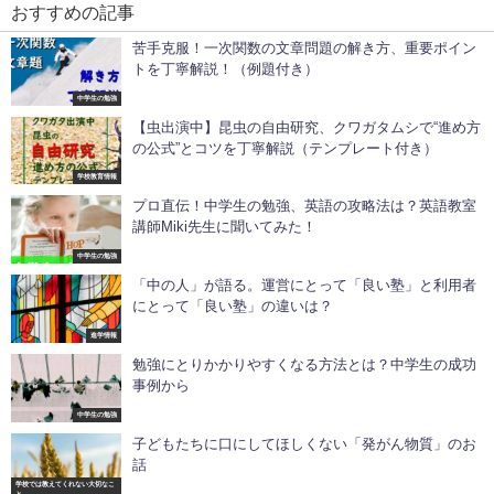
おすすめの記事
苦手克服！一次関数の文章問題の解き方、重要ポイン
トを丁寧解説！（例題付き）
中学生の勉強
【虫出演中】昆虫の自由研究、クワガタムシで“進め方
の公式”とコツを丁寧解説（テンプレート付き）
学校教育情報
プロ直伝！中学生の勉強、英語の攻略法は？英語教室
講師Miki先生に聞いてみた！
中学生の勉強
「中の人」が語る。運営にとって「良い塾」と利用者
にとって「良い塾」の違いは？
進学情報
勉強にとりかかりやすくなる方法とは？中学生の成功
事例から
中学生の勉強
子どもたちに口にしてほしくない「発がん物質」のお
話
学校では教えてくれない大切なこ
と