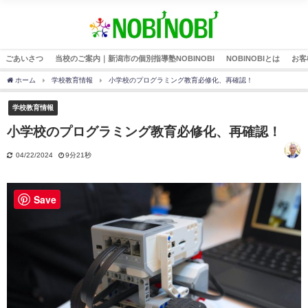
ごあいさつ
当校のご案内｜新潟市の個別指導塾NOBINOBI
NOBINOBIとは
お客
ホーム
学校教育情報
小学校のプログラミング教育必修化、再確認！
学校教育情報
小学校のプログラミング教育必修化、再確認！
04/22/2024
9分21秒
Save