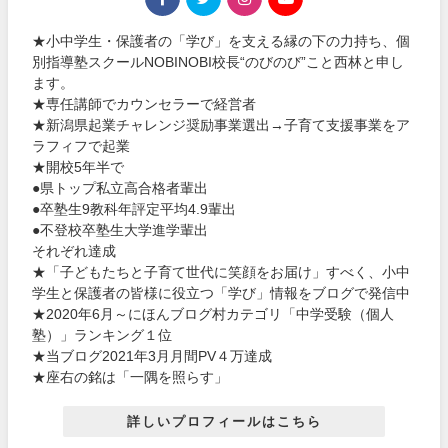
★小中学生・保護者の「学び」を支える縁の下の力持ち、個
別指導塾スクールNOBINOBI校長“のびのび”こと西林と申し
ます。
★専任講師でカウンセラーで経営者
★新潟県起業チャレンジ奨励事業選出→子育て支援事業をア
ラフィフで起業
★開校5年半で
●県トップ私立高合格者輩出
●卒塾生9教科年評定平均4.9輩出
●不登校卒塾生大学進学輩出
それぞれ達成
★「子どもたちと子育て世代に笑顔をお届け」すべく、小中
学生と保護者の皆様に役立つ「学び」情報をブログで発信中
★2020年6月～にほんブログ村カテゴリ「中学受験（個人
塾）」ランキング１位
★当ブログ2021年3月月間PV４万達成
★座右の銘は「一隅を照らす」
詳しいプロフィールはこちら