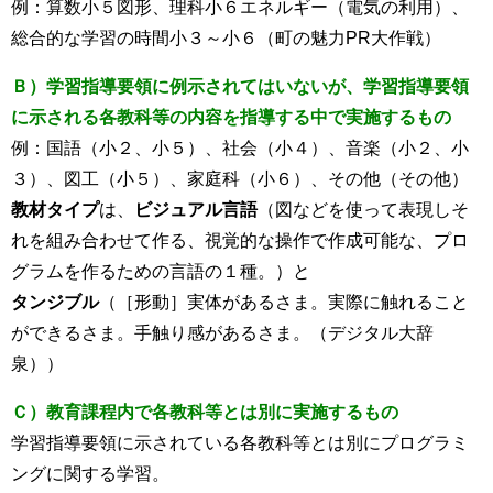
例：算数小５図形、理科小６エネルギー（電気の利用）、
総合的な学習の時間小３～小６（町の魅力PR大作戦）
Ｂ）学習指導要領に例示されてはいないが、学習指導要領
に示される各教科等の内容を指導する中で実施するもの
例：国語（小２、小５）、社会（小４）、音楽（小２、小
３）、図工（小５）、家庭科（小６）、その他（その他）
教材タイプ
は、
ビジュアル言語
（図などを使って表現しそ
れを組み合わせて作る、視覚的な操作で作成可能な、プロ
グラムを作るための言語の１種。）と
タンジブル
（［形動］実体があるさま。実際に触れること
ができるさま。手触り感があるさま。（デジタル大辞
泉））
Ｃ）教育課程内で各教科等とは別に実施するもの
学習指導要領に示されている各教科等とは別にプログラミ
ングに関する学習。